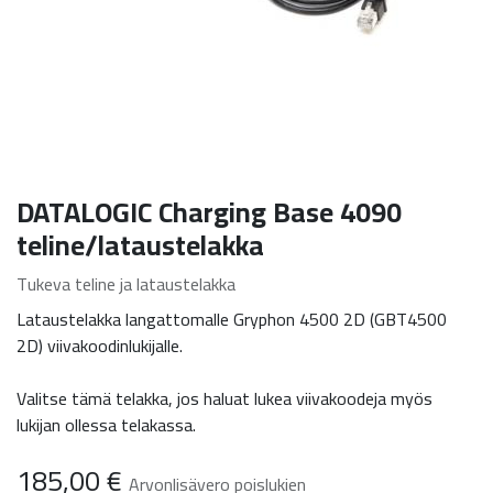
DATALOGIC Charging Base 4090
teline/lataustelakka
Tukeva teline ja lataustelakka
Lataustelakka langattomalle Gryphon 4500 2D (GBT4500
2D) viivakoodinlukijalle.
Valitse tämä telakka, jos haluat lukea viivakoodeja myös
lukijan ollessa telakassa.
185,00
€
Arvonlisävero poislukien