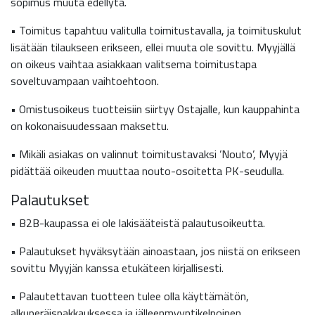
sopimus muuta edellytä.
• Toimitus tapahtuu valitulla toimitustavalla, ja toimituskulut
lisätään tilaukseen erikseen, ellei muuta ole sovittu. Myyjällä
on oikeus vaihtaa asiakkaan valitsema toimitustapa
soveltuvampaan vaihtoehtoon.
• Omistusoikeus tuotteisiin siirtyy Ostajalle, kun kauppahinta
on kokonaisuudessaan maksettu.
• Mikäli asiakas on valinnut toimitustavaksi ’Nouto’, Myyjä
pidättää oikeuden muuttaa nouto-osoitetta PK-seudulla.
Palautukset
• B2B-kaupassa ei ole lakisääteistä palautusoikeutta.
• Palautukset hyväksytään ainoastaan, jos niistä on erikseen
sovittu Myyjän kanssa etukäteen kirjallisesti.
• Palautettavan tuotteen tulee olla käyttämätön,
alkuperäispakkauksessa ja jälleenmyyntikelpoinen.