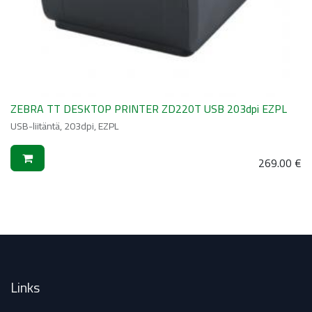
ZEBRA TT DESKTOP PRINTER ZD220T USB 203dpi EZPL
USB-liitäntä, 203dpi, EZPL
269.00
€
Links