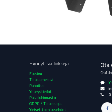
Hyödyllisiä linkkejä
Ota 
Crafth
Etusivu
Tietoa meistä
Y
Rahoitus
inf
Yhteystiedot
0
Palveluhinnasto
GDPR / Tietosuoja
Yleiset toimitusehdot