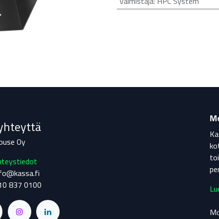
Valmistaja
:
HPC System
Me
yhteyttä
Ka
ouse Oy
ko
to
hteystiedot
pe
o@kassa.fi
10 837 0100
Lu
Mo