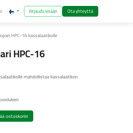
Kirjaudu sisään
Ota yhteyttä
00
opari HPC-16 kassalaatikolle
ari HPC-16
alaatikolle mahdollistaa kassalaatikon
poislukien
ää ostoskoriin