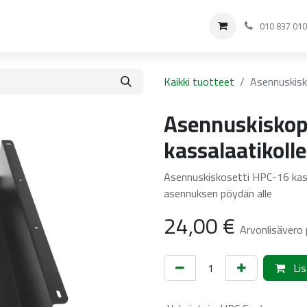
Ostoksille
Ota yhteyttä
010 837 01
Kaikki tuotteet
Asennuskisk
Asennuskiskop
kassalaatikolle
Asennuskiskosetti HPC-16 kass
asennuksen pöydän alle
24,00
€
Arvonlisävero 
Lis