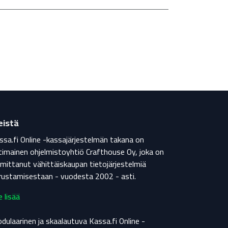
istä
ssa.fi Online -kassajärjestelmän takana on
timainen ohjelmistoyhtiö Crafthouse Oy, joka on
imittanut vähittäiskaupan tietojärjestelmiä
rustamisestaan - vuodesta 2002 - asti.
e lisää
dulaarinen ja skaalautuva Kassa.fi Online -