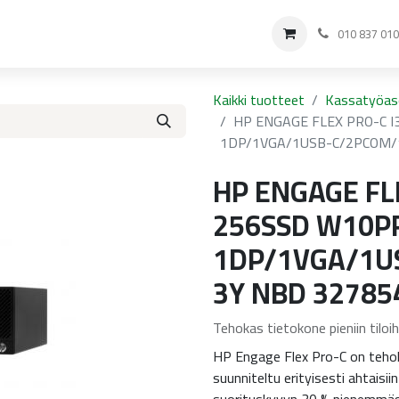
Ostoksille
Ota yhteyttä
010 837 01
Kaikki tuotteet
Kassatyöa
HP ENGAGE FLEX PRO-C 
1DP/1VGA/1USB-C/2PCOM/
HP ENGAGE FL
256SSD W10P
1DP/1VGA/1U
3Y NBD 32785
Tehokas tietokone pieniin tiloih
HP Engage Flex Pro-C on tehok
suunniteltu erityisesti ahtaisii