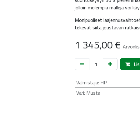
suorituskyvyn 30 % pienemmä
jolloin molempia malleja voi 
Monipuoliset laajennusvaihtoehd
tekevät siitä joustavan ratkais
1 345,00
€
Arvonlis
Lis
Valmistaja
:
HP
Väri
:
Musta