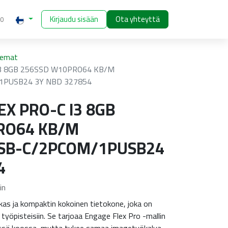
Kirjaudu sisään
Ota yhteyttä
00
semat
I3 8GB 256SSD W10PRO64 KB/M
1PUSB24 3Y NBD 327854
EX PRO-C I3 8GB
RO64 KB/M
SB-C/2PCOM/1PUSB24
4
in
as ja kompaktin kokoinen tietokone, joka on
n työpisteisiin. Se tarjoaa Engage Flex Pro -mallin