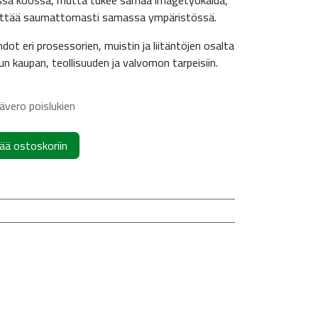
ssä koossa, mutta tukee samaa imagetyökalua,
käyttää saumattomasti samassa ympäristössä.
ot eri prosessorien, muistin ja liitäntöjen osalta
un kaupan, teollisuuden ja valvomon tarpeisiin.
ävero poislukien
ää ostoskoriin